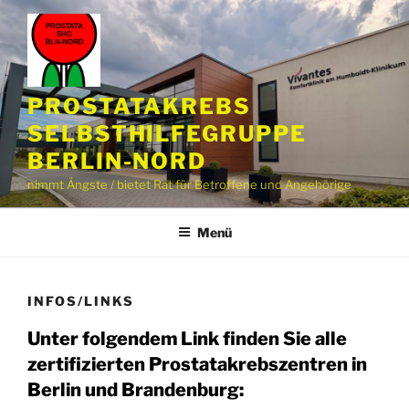
Zum
Inhalt
springen
PROSTATAKREBS
SELBSTHILFEGRUPPE
BERLIN-NORD
nimmt Ängste / bietet Rat für Betroffene und Angehörige
Menü
INFOS/LINKS
Unter folgendem Link finden Sie alle
zertifizierten Prostatakrebszentren in
Berlin und Brandenburg: